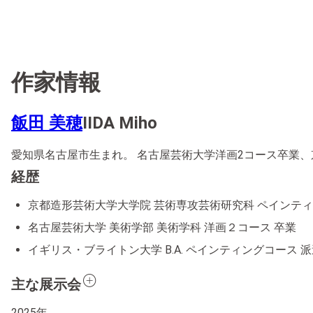
作家情報
飯田 美穂
IIDA Miho
愛知県名古屋市生まれ。 名古屋芸術大学洋画2コース卒業
経歴
京都造形芸術大学大学院 芸術専攻芸術研究科 ペインティ
名古屋芸術大学 美術学部 美術学科 洋画２コース 卒業
イギリス・ブライトン大学 B.A. ペインティングコース 
add_circle
主な展示会
2025年