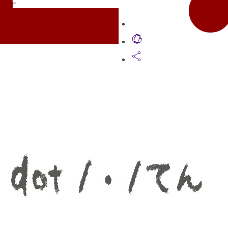
ます
lift_to_talk
share