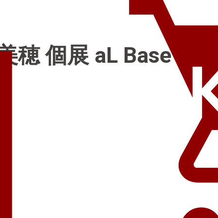
美穂 個展
aL Base