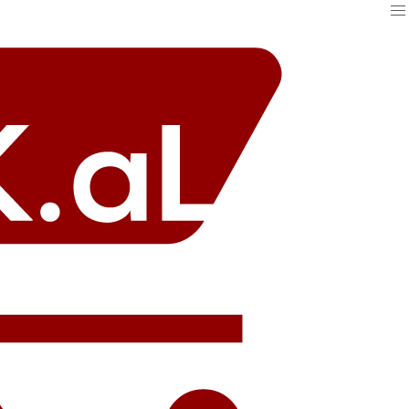
menu
【アエル ベース】