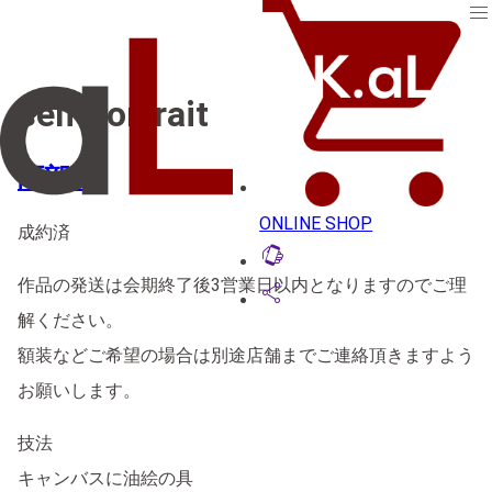
menu
self portrait
阿部 泉
ONLINE SHOP
成約済
lift_to_talk
作品の発送は会期終了後3営業日以内となりますのでご理
share
解ください。
額装などご希望の場合は別途店舗までご連絡頂きますよう
お願いします。
技法
キャンバスに油絵の具