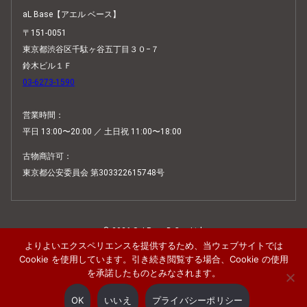
aL Base【アエル ベース】
〒151-0051
東京都渋谷区千駄ヶ谷五丁目３０−７
鈴木ビル１Ｆ
03-6273-1590
営業時間：
平日 13:00〜20:00 ／ 土日祝 11:00〜18:00
古物商許可：
東京都公安委員会 第303322615748号
© 2026 SaLRounD Co., Ltd.
よりよいエクスペリエンスを提供するため、当ウェブサイトでは
Scroll
Cookie を使用しています。引き続き閲覧する場合、Cookie の使用
を承諾したものとみなされます。
OK
いいえ
プライバシーポリシー