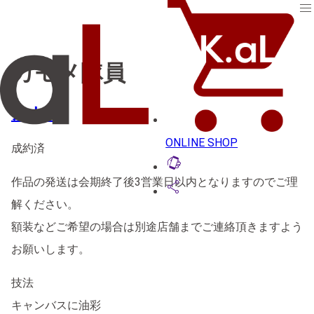
menu
カモメ隊員
カトウ
ONLINE SHOP
成約済
lift_to_talk
作品の発送は会期終了後3営業日以内となりますのでご理
share
解ください。
額装などご希望の場合は別途店舗までご連絡頂きますよう
お願いします。
技法
キャンバスに油彩