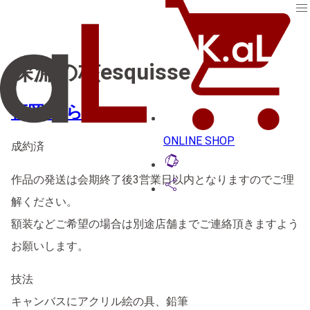
menu
深淵の核esquisse
福岡 ゆらり
ONLINE SHOP
成約済
lift_to_talk
作品の発送は会期終了後3営業日以内となりますのでご理
share
解ください。
額装などご希望の場合は別途店舗までご連絡頂きますよう
お願いします。
技法
キャンバスにアクリル絵の具、鉛筆