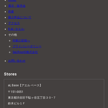
HOME
展示・販売会
作家
購入申込について
アクセス
K.aL -カエル-
その他
作家の皆様へ
プライバシーポリシー
SaLRounD株式会社
お問い合わせ
Stores
aL Base【アエル ベース】
〒151-0051
東京都渋谷区千駄ヶ谷五丁目３０−７
鈴木ビル１Ｆ