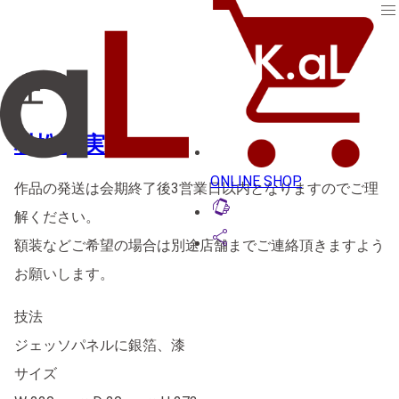
menu
止
村松 歩実
ONLINE SHOP
作品の発送は会期終了後3営業日以内となりますのでご理
lift_to_talk
解ください。
share
額装などご希望の場合は別途店舗までご連絡頂きますよう
お願いします。
技法
ジェッソパネルに銀箔、漆
サイズ