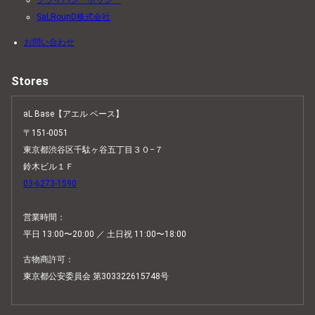
SaLRounD株式会社
お問い合わせ
Stores
aL Base【アエル ベース】
〒151-0051
東京都渋谷区千駄ヶ谷五丁目３０−７
鈴木ビル１Ｆ
03-6273-1590
営業時間：
平日 13:00〜20:00 ／ 土日祝 11:00〜18:00
古物商許可：
東京都公安委員会 第303322615748号