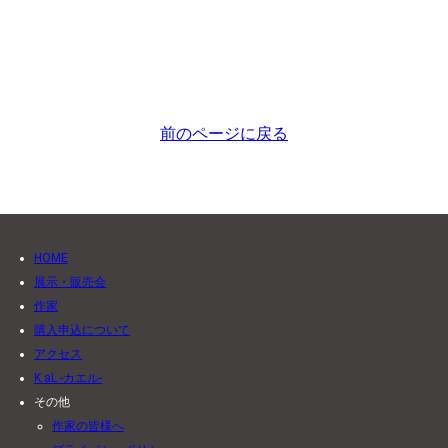
前のページに戻る
HOME
展示・販売会
作家
購入申込について
アクセス
K.aL -カエル-
その他
作家の皆様へ