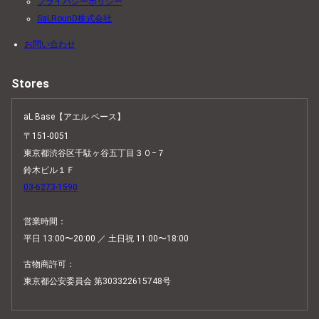
プライバシーポリシー
SaLRounD株式会社
お問い合わせ
Stores
aL Base【アエル ベース】
〒151-0051
東京都渋谷区千駄ヶ谷五丁目３０−７
鈴木ビル１Ｆ
03-6273-1590
営業時間：
平日 13:00〜20:00 ／ 土日祝 11:00〜18:00
古物商許可：
東京都公安委員会 第303322615748号