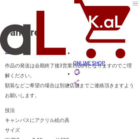
menu
Fanfare
Rin
ONLINE SHOP
作品の発送は会期終了後3営業日以内となりますのでご理
lift_to_talk
解ください。
share
額装などご希望の場合は別途店舗までご連絡頂きますよう
お願いします。
技法
キャンバスにアクリル絵の具
サイズ