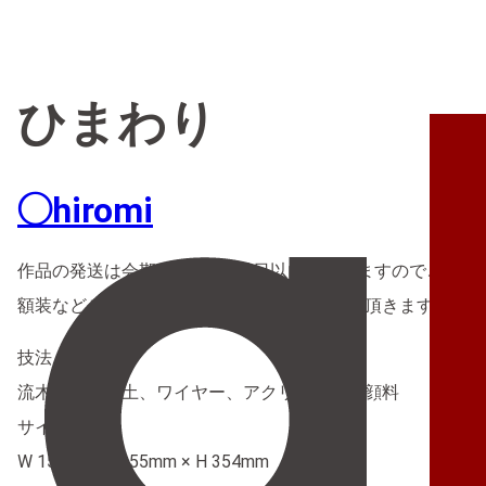
ひまわり
◯hiromi
作品の発送は会期終了後3営業日以内となりますのでご理解
額装などご希望の場合は別途店舗までご連絡頂きますようお
技法
流木、石粉粘土、ワイヤー、アクリル絵具、顔料
サイズ
W 150mm × D 55mm × H 354mm