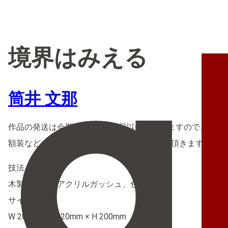
境界はみえる
筒井 文那
作品の発送は会期終了後3営業日以内となりますのでご理解
額装などご希望の場合は別途店舗までご連絡頂きますようお
技法
木製パネルにアクリルガッシュ、色鉛筆
サイズ
W 200mm × D 20mm × H 200mm