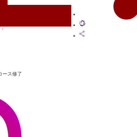
lift_to_talk
す。
share
コース修了