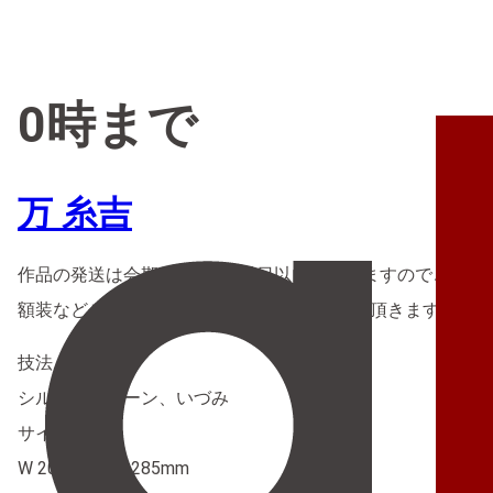
0時まで
万 糸吉
作品の発送は会期終了後3営業日以内となりますのでご理解
額装などご希望の場合は別途店舗までご連絡頂きますようお
技法
シルクスクリーン、いづみ
サイズ
W 205mm × H 285mm