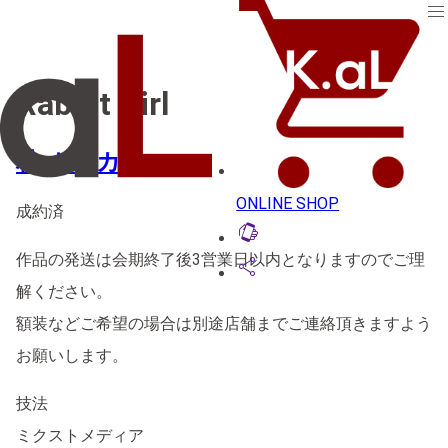
menu
Rabbit Girl
林 ホノカ
ONLINE SHOP
成約済
lift_to_talk
作品の発送は会期終了後3営業日以内となりますのでご理
share
解ください。
額装などご希望の場合は別途店舗までご連絡頂きますよう
お願いします。
技法
ミクストメディア