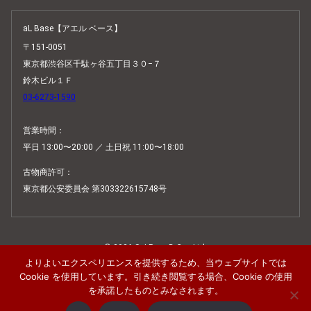
aL Base【アエル ベース】
〒151-0051
東京都渋谷区千駄ヶ谷五丁目３０−７
鈴木ビル１Ｆ
03-6273-1590
営業時間：
平日 13:00〜20:00 ／ 土日祝 11:00〜18:00
古物商許可：
東京都公安委員会 第303322615748号
© 2026 SaLRounD Co., Ltd.
よりよいエクスペリエンスを提供するため、当ウェブサイトでは
Scroll
Cookie を使用しています。引き続き閲覧する場合、Cookie の使用
を承諾したものとみなされます。